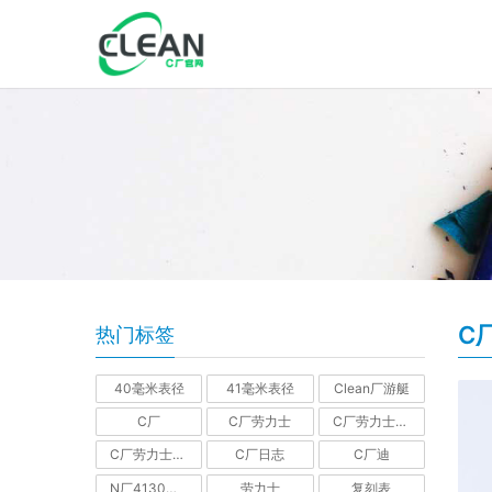
C
热门标签
40毫米表径
41毫米表径
Clean厂游艇
C厂
C厂劳力士
C厂劳力士GMT
C厂劳力士水鬼
C厂日志
C厂迪
N厂4130机芯迪通拿
劳力士
复刻表