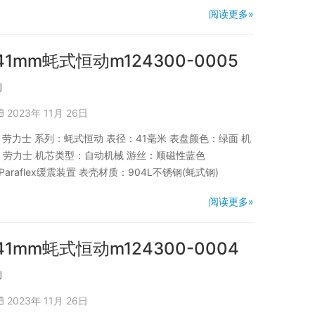
阅读更多»
41mm蚝式恒动m124300-0005
」
2023年 11月 26日
品牌：劳力士 系列：蚝式恒动 表径：41毫米 表盘颜色：绿面 机
商：劳力士 机芯类型：自动机械 游丝：顺磁性蓝色
Paraflex缓震装置 表壳材质：904L不锈钢(蚝式钢)
阅读更多»
41mm蚝式恒动m124300-0004
」
2023年 11月 26日