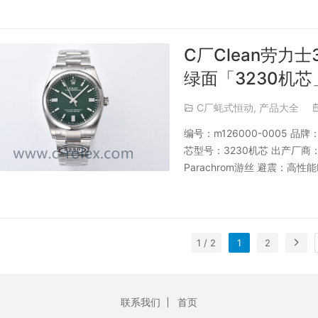
C厂Clean劳力士
绿面「3230机芯
C厂蚝式恒动
,
产品大全
编号：m126000-0005 
芯型号：3230机芯 出产厂
Parachrom游丝 避震：高性能
1 / 2
1
2
联系我们
首页