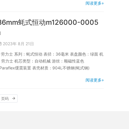
阅读更多»
36mm蚝式恒动m126000-0005
」
2023年 8月 21日
品牌：劳力士 系列：蚝式恒动 表径：36毫米 表盘颜色：绿面 机
商：劳力士 机芯类型：自动机械 游丝：顺磁性蓝色
Paraflex缓震装置 表壳材质：904L不锈钢(蚝式钢)
阅读更多»