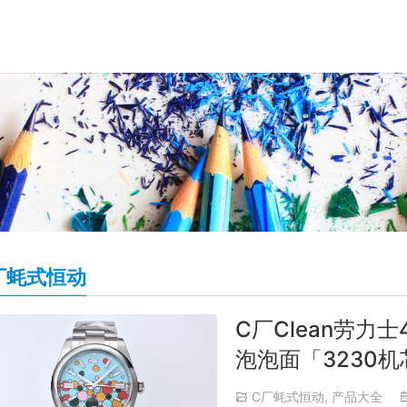
厂蚝式恒动
C厂Clean劳力士
泡泡面「3230机
C厂蚝式恒动
,
产品大全