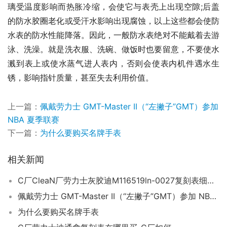
璃受温度影响而热胀冷缩，会使它与表壳上出现空隙;后盖
的防水胶圈老化或受汗水影响出现腐蚀，以上这些都会使防
水表的防水性能降落。因此，一般防水表绝对不能戴着去游
泳、洗澡。就是洗衣服、洗碗、做饭时也要留意，不要使水
溅到表上或使水蒸气进人表内，否则会使表内机件遇水生
锈，影响指针质量，甚至失去利用价值。
上一篇：
佩戴劳力士 GMT-Master II（“左撇子”GMT）参加
NBA 夏季联赛
下一篇：
为什么要购买名牌手表
相关新闻
C厂CleaN厂劳力士灰胶迪M116519ln-0027复刻表细节深度评测-C厂迪手表好在哪里
佩戴劳力士 GMT-Master II（“左撇子”GMT）参加 NBA 夏季联赛
为什么要购买名牌手表