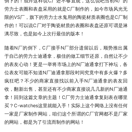
倒下的！或许这样说C厂还不够直观，这么说吧当初N厂的
劳力士表圈和表盘采用的就是C厂制作的，如今市场风光无
限的VS厂，旗下的劳力士水鬼用的陶瓷材质表圈也是C厂制
作的！可以说C厂对于陶瓷材质的表圈和表盘还原可谓是淋
漓尽致，也是如今上次行最佳的版本！
随着N厂的倒下，C厂接手N厂部分遗留以后，顺势推出属
于自己的劳力士迪通拿，极佳的做工细节还原，自然让不少
的表友心动！更是一举将市场上的N厂迪通拿打下神坛，各
位表友可能不知道N厂迪通拿那段时间究竟中有多火爆？多
疯狂吧？不少的商家直接找以前入手N厂迪通拿的表友回
收，翻新出售，甚至还有不少商家直接说几几新的N厂迪通
拿！回到这篇文章的主题！C厂劳力士迪通拿复刻表在哪里
买？C-watches这里就能入手！实际上这个网络上没有任何
一家是厂家制作网站，咱们这个所谓的C厂官网都不是厂家
的网站，都是为了引流而制作的网站！