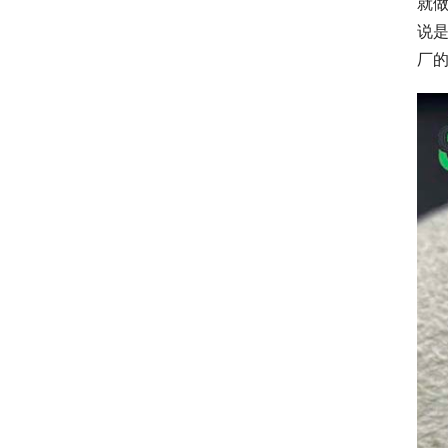
就
说
厂