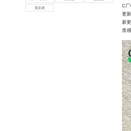
C厂
复刻表
更
新
质