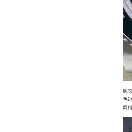
腕
色
磨精