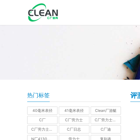
评
热门标签
40毫米表径
41毫米表径
Clean厂游艇
C厂
C厂劳力士
C厂劳力士GMT
C厂劳力士水鬼
C厂日志
C厂迪
N厂4130机芯迪通拿
劳力士
复刻表