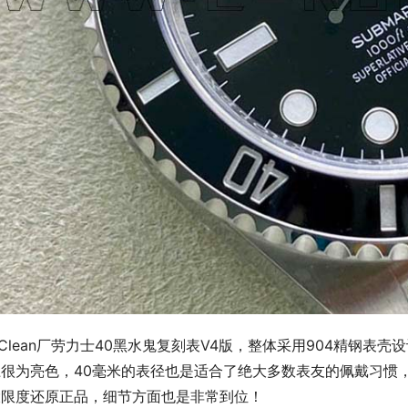
Clean厂劳力士40黑水鬼复刻表V4版，整体采用904精钢
上很为亮色，40毫米的表径也是适合了绝大多数表友的佩戴习惯
大限度还原正品，细节方面也是非常到位！