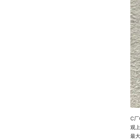
C厂
观
最