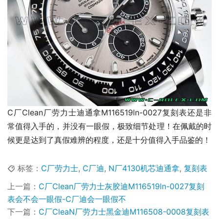
C厂Clean厂劳力士迪通拿M116519ln-0027复刻表还是非
常值得入手的，并没有一眼假，极致细节处理！在佩戴的时
候更是达到了真假难辨的程度，还是十分值得入手品鉴的！
标签：
C厂劳力士
,
C厂迪
,
N厂4130机芯迪通拿
,
复刻表
上一篇：
C厂Clean厂劳力士灰胶迪M116519ln-0027复刻
表会不会一眼假-C厂迪会一眼假不
下一篇：
C厂CleaN厂劳力士黑金迪M116508-0008复刻表