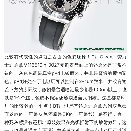
比较有代表性的点就是盘面的色彩还原！C厂Clean厂劳力
士迪通拿M116519ln-0027复刻表盘面上的还原还是非常不
错的，灰色色调是真空pvd电镀而来，并非是普通的喷油调
色。pvd好处在于电镀层可以控制在2-4um微米。并没有遮
盖下方的太阳纹，假如是普通喷油最少都是100um以上，也
就是1-2个丝，色调不稳定还容易遮盖太阳纹。这些都是BT
厂的比较弱的一个点！BT厂也是有还原迪通拿系列灰色盘
面这款的，可是灰色还原是OK的，可是纹理感不行，有一
种死灰感没有还原出原装效果在光线折射下的放射效果，这
一点也是迪通拿盘面设计中美感之处，这一点上C厂可以说