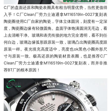
C厂的盘面还原和陶瓷表圈具有相当明显优势，当然更值得
入手！C厂Clean厂劳力士迪通拿M116519ln-0027复刻表
陶瓷圈使用C厂自家的陶瓷，字体立体圆润，刻度有一定深
度，陶瓷圈边缘有轻微圆角。盘面字体饱满圆润无毛边，看
上去清晰干净。玻璃和表壳衔接的地方完全透明，看不到任
何白边，玻璃边缘弧形跟原装一致，玻璃凸出陶瓷圈高度跟
原装一样。夜光填充高度适中，亮度也ok黑色小圈外形尺
寸与原装一致。极高还原的陶瓷材质表圈，也是推荐C厂
Clean厂劳力士迪通拿M116519ln-0027复刻表，而并非推
荐BT厂的根本原因！