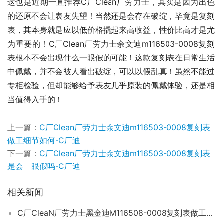
这也是近期一直推荐C厂Clean厂劳力士，其实是因为出色
的还原不会让表友失望！当然还是会存在破绽，毕竟是复刻
表，其本身就是应以低价格撬起来高收益，性价比高才是尤
为重要的！C厂Clean厂劳力士余文迪m116503-0008复刻
表根本不会出现什么一眼假的可能！这款复刻表在日常生活
中佩戴，并不会被人看出破绽，可以以假乱真！虽然不能过
专柜检验，但却能够给予表友几乎原装的佩戴体验，还是相
当值得入手的！
上一篇：
C厂Clean厂劳力士余文迪m116503-0008复刻表
做工细节如何-C厂迪
下一篇：
C厂Clean厂劳力士余文迪m116503-0008复刻表
是会一眼假吗-C厂迪
相关新闻
C厂CleaN厂劳力士黑金迪M116508-0008复刻表做工细节如何-C厂手表怎样