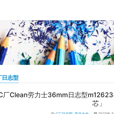
厂日志型
C厂Clean劳力士36mm日志型m1262
芯」
C厂日志型
,
产品大全
2023年 5