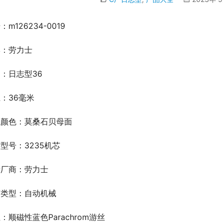
：m126234-0019
牌：劳力士
：日志型36
：36毫米
盘颜色：莫桑石贝母面
型号：3235机芯
产厂商：劳力士
芯类型：自动机械
：顺磁性蓝色Parachrom游丝