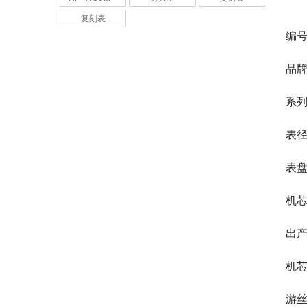
复刻表
编号
品
系列
表径
表
机芯
出
机
游丝