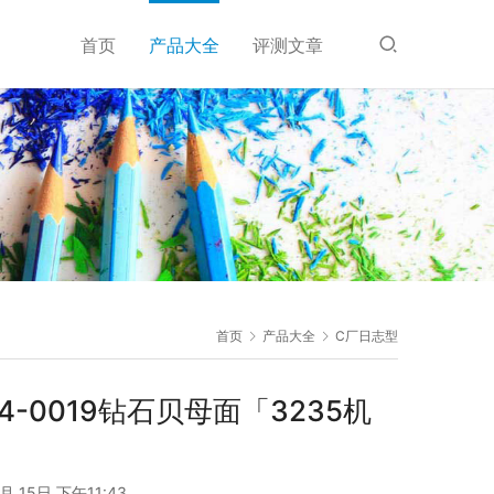
首页
产品大全
评测文章
首页
产品大全
C厂日志型
34-0019钻石贝母面「3235机
月 15日 下午11:43