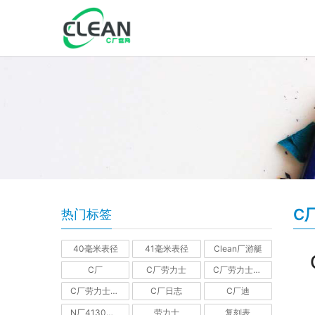
C
热门标签
40毫米表径
41毫米表径
Clean厂游艇
C厂
C厂劳力士
C厂劳力士GMT
C厂劳力士水鬼
C厂日志
C厂迪
N厂4130机芯迪通拿
劳力士
复刻表