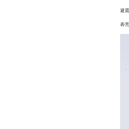
避震
表壳