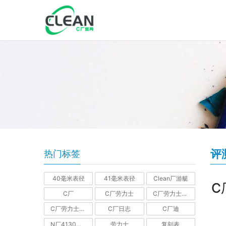
评
热门标签
40毫米表径
41毫米表径
Clean厂游艇
C
C厂
C厂劳力士
C厂劳力士GMT
C厂劳力士水鬼
C厂日志
C厂迪
N厂4130机芯迪通拿
劳力士
复刻表