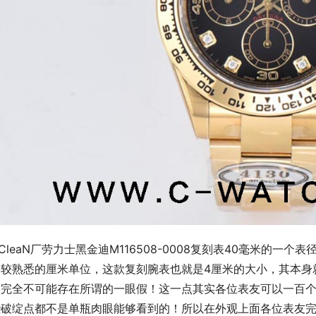
CleaN厂劳力士黑金迪M116508-0008复刻表40毫米的
比较熟悉的厘米单位，这款复刻腕表也就是4厘米的大小，其本身
，完全不可能存在所谓的一眼假！这一点其实各位表友可以一百
些破绽点都不是单瓶肉眼能够看到的！所以在外观上面各位表友