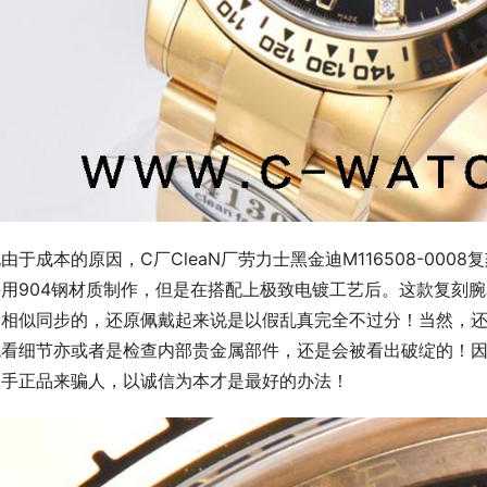
由于成本的原因，C厂CleaN厂劳力士黑金迪M116508-00
采用904钢材质制作，但是在搭配上极致电镀工艺后。这款复刻
为相似同步的，还原佩戴起来说是以假乱真完全不过分！当然，
观看细节亦或者是检查内部贵金属部件，还是会被看出破绽的！
二手正品来骗人，以诚信为本才是最好的办法！