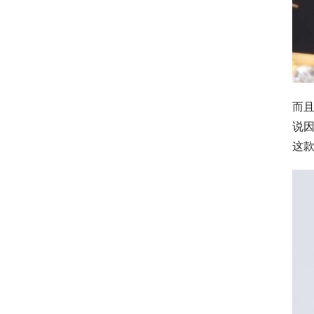
而且
说
这