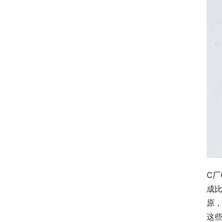
C厂
成
原
这