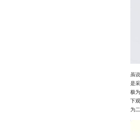
虽说
是
极
下
为