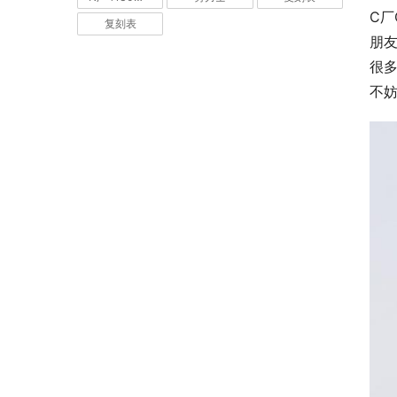
C厂
复刻表
朋
很
不