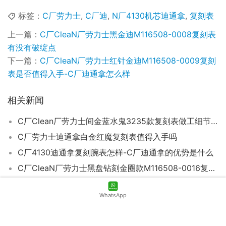
标签：
C厂劳力士
,
C厂迪
,
N厂4130机芯迪通拿
,
复刻表
上一篇：
C厂CleaN厂劳力士黑金迪M116508-0008复刻表
有没有破绽点
下一篇：
C厂CleaN厂劳力士红针金迪M116508-0009复刻
表是否值得入手-C厂迪通拿怎么样
相关新闻
C厂Clean厂劳力士间金蓝水鬼3235款复刻表做工细节如何
C厂劳力士迪通拿白金红魔复刻表值得入手吗
C厂4130迪通拿复刻腕表怎样-C厂迪通拿的优势是什么
C厂CleaN厂劳力士黑盘钻刻金圈款M116508-0016复刻表做工细节如何-C厂迪通拿
C厂Clean厂劳力士迪通拿贝母陶圈金迪复刻表能过专柜检验吗
WhatsApp
C厂Clean厂劳力士灰胶迪M116519ln-0027复刻表会不会一眼假-C厂迪会一眼假不
C厂Clean厂劳力士小怪兽m116518ln-0047复刻表细节深度评测-C厂迪